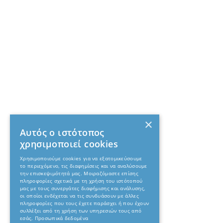
×
Αυτός ο ιστότοπος
χρησιμοποιεί cookies
Χρησιμοποιούμε cookies για να εξατομικεύσουμε
το περιεχόμενο, τις διαφημίσεις και να αναλύσουμε
την επισκεψιμότητά μας. Μοιραζόμαστε επίσης
πληροφορίες σχετικά με τη χρήση του ιστότοπού
μας με τους συνεργάτες διαφήμισης και ανάλυσης,
οι οποίοι ενδέχεται να τις συνδυάσουν με άλλες
πληροφορίες που τους έχετε παράσχει ή που έχουν
συλλέξει από τη χρήση των υπηρεσιών τους από
εσάς.
Προσωπικά δεδομένα