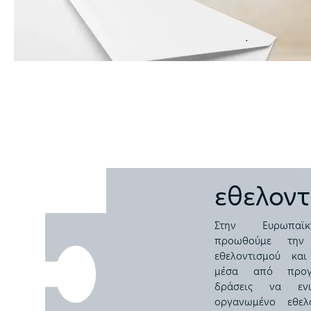
εθελοντ
Στην Ευρωπαϊ
προωθούμε την
εθελοντισμού κα
μέσα από προγ
δράσεις να ενι
οργανωμένο εθελ