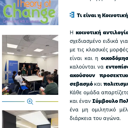
Τι είναι η Κοινοτικ
Η
κοινοτική αντιλογί
σχεδιασμένο ειδικά γι
με τις κλασικές μορφές
είναι και η
οικοδόμη
καλούνται να
εντοπίσο
ακούσουν προσεκτικ
σεβασμό
και
πολιτισμ
Κάθε ομάδα απαρτίζετ
και έναν
Σύμβουλο Πολ
ένα μη ομιλητικό μέ
διάρκεια του αγώνα.