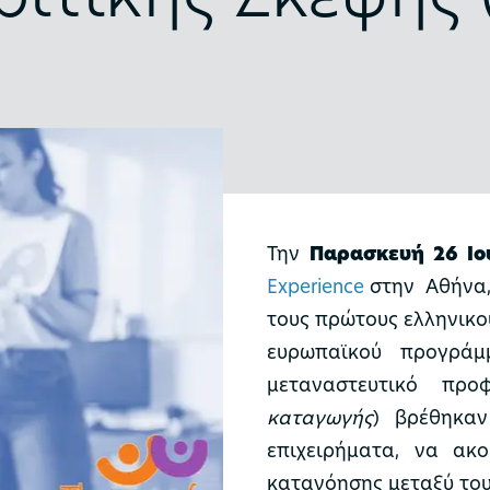
Την
Παρασκευή 26 Ιο
Experience
στην Αθήνα
τους πρώτους ελληνικο
ευρωπαϊκού προγρά
μεταναστευτικό προ
καταγωγής
) βρέθηκα
επιχειρήματα, να ακ
κατανόησης μεταξύ του