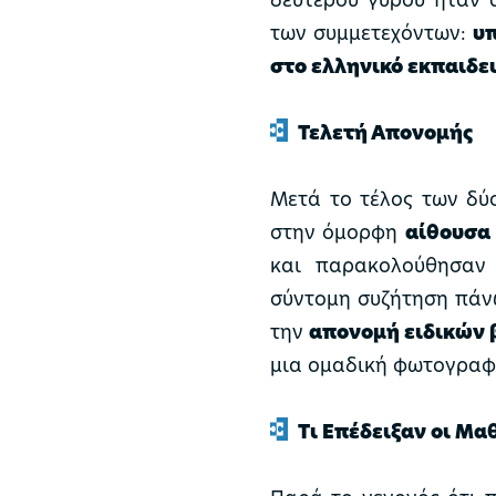
των συμμετεχόντων:
υπ
στο ελληνικό εκπαιδε
Τελετή Απονομής
Μετά το τέλος των δύ
στην όμορφη
αίθουσα
και παρακολούθησαν 
σύντομη συζήτηση πάν
την
απονομή ειδικών 
μια ομαδική φωτογραφ
Τι Επέδειξαν οι Μα