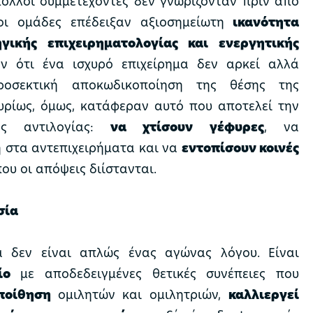
πολλοί συμμετέχοντες δεν γνωρίζονταν πριν από
οι ομάδες επέδειξαν αξιοσημείωτη
ικανότητα
γικής επιχειρηματολογίας και ενεργητικής
ν ότι ένα ισχυρό επιχείρημα δεν αρκεί αλλά
ροσεκτική αποκωδικοποίηση της θέσης της
Κυρίως, όμως, κατάφεραν αυτό που αποτελεί την
ής αντιλογίας:
να χτίσουν γέφυρες
, να
 στα αντεπιχειρήματα και να
εντοπίσουν κοινές
ου οι απόψεις διίστανται.
σία
α δεν είναι απλώς ένας αγώνας λόγου. Είναι
ίο
με αποδεδειγμένες θετικές συνέπειες που
εποίθηση
ομιλητών και ομιλητριών,
καλλιεργεί