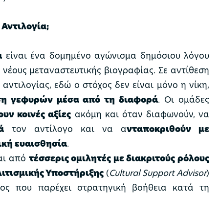
ή Αντιλογία;
α
είναι ένα δομημένο αγώνισμα δημόσιου λόγου
α νέους μεταναστευτικής βιογραφίας. Σε αντίθεση
 αντιλογίας, εδώ ο στόχος δεν είναι μόνο η νίκη,
ση γεφυρών μέσα από τη διαφορά
. Οι ομάδες
υν κοινές αξίες
ακόμη και όταν διαφωνούν, να
ά
τον αντίλογο και να α
νταποκριθούν με
ική ευαισθησία
.
αι από
τέσσερις ομιλητές με διακριτούς ρόλους
ιτισμικής Υποστήριξης
(
Cultural Support Advisor
)
λος που παρέχει στρατηγική βοήθεια κατά τη