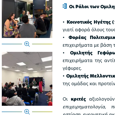
Οι Ρόλοι των Ομιλ
•
Κοινοτικός Ηγέτης (
γιατί αφορά όλους τους
•
Φορέας Πολιτισμι
επιχειρήματα με βάση τ
•
Ομιλητής Γεφύρ
επιχειρήματα της αντί
γέφυρες.
•
Ομιλητής Μελλοντικ
της ομάδας και προτείν
Οι
κριτές
αξιολογούν
επιχειρηματολογία, 
εστίαση, ενεργητική α