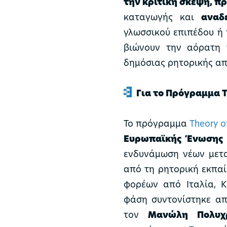
την κριτική σκέψη, π
καταγωγής και
αναδ
γλωσσικού επιπέδου ή 
βιώνουν την αόρατη 
δημόσιας ρητορικής απ
Για το Πρόγραμμα T
Το πρόγραμμα
Theory o
Ευρωπαϊκής Ένωσης
ενδυνάμωση νέων μετα
από τη ρητορική εκπαί
φορέων από Ιταλία, Κ
φάση συντονίστηκε απ
τον
Μανώλη Πολυχ