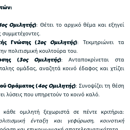
ητών:
1ος Ομιλητής
)
: Θέτει το αρχικό θέμα και εξηγεί
 συμμετέχοντες.
κής Γνώσης (
2ος Ομιλητής
)
: Τεκμηριώνει τα
ην πολιτισμική κουλτούρα του.
ωσης (
3ος Ομιλητής
)
: Ανταποκρίνεται στα
παλης ομάδας, αναζητά κοινό έδαφος και χτίζει
ού Οράματος (
4ος Ομιλητής
)
: Συνοψίζει τη θέση
ει λύσεις που υπηρετούν το κοινό καλό.
 κάθε ομιλητή ξεχωριστά σε πέντε κριτήρια:
πολιτισμική ένταξη και γεφύρωση, κοινοτική
κρόαση και επικοινωνιακή αποτελεσματικότητα
.