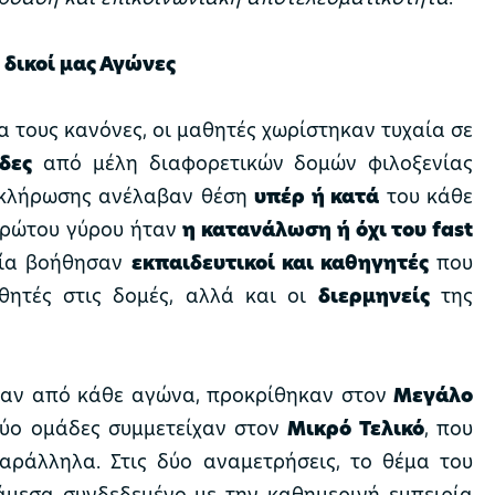
 δικοί μας Αγώνες
 τους κανόνες, οι μαθητές χωρίστηκαν τυχαία σε
δες
από μέλη διαφορετικών δομών φιλοξενίας
 κλήρωσης ανέλαβαν θέση
υπέρ ή κατά
του κάθε
 πρώτου γύρου ήταν
η κατανάλωση ή όχι του fast
σία βοήθησαν
εκπαιδευτικοί και καθηγητές
που
θητές στις δομές, αλλά και οι
διερμηνείς
της
σαν από κάθε αγώνα, προκρίθηκαν στον
Μεγάλο
δύο ομάδες συμμετείχαν στον
Μικρό Τελικό
, που
ράλληλα. Στις δύο αναμετρήσεις, το θέμα του
άμεσα συνδεδεμένο με την καθημερινή εμπειρία