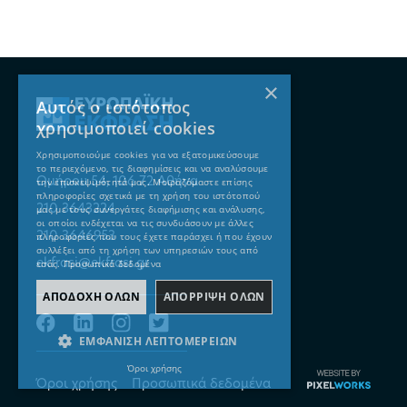
×
Αυτός ο ιστότοπος
χρησιμοποιεί cookies
Χρησιμοποιούμε cookies για να εξατομικεύσουμε
το περιεχόμενο, τις διαφημίσεις και να αναλύσουμε
Ομήρου 54, 106 72 Αθήνα
την επισκεψιμότητά μας. Μοιραζόμαστε επίσης
πληροφορίες σχετικά με τη χρήση του ιστότοπού
210 3643224
μας με τους συνεργάτες διαφήμισης και ανάλυσης,
οι οποίοι ενδέχεται να τις συνδυάσουν με άλλες
210 3646953
πληροφορίες που τους έχετε παράσχει ή που έχουν
συλλέξει από τη χρήση των υπηρεσιών τους από
ekfrasi@ekfrasi.gr
εσάς.
Προσωπικά δεδομένα
ΑΠΟΔΟΧΗ ΟΛΩΝ
ΑΠΟΡΡΙΨΗ ΟΛΩΝ
ΕΜΦΑΝΙΣΗ ΛΕΠΤΟΜΕΡΕΙΩΝ
Όροι χρήσης
Όροι χρήσης
Προσωπικά δεδομένα