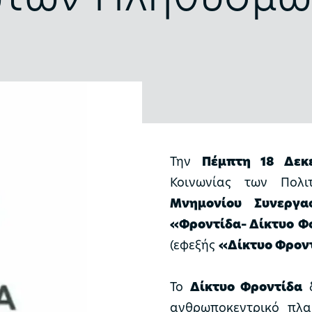
Την
Πέμπτη 18 Δεκ
Κοινωνίας των Πολ
Μνημονίου Συνεργα
«Φροντίδα– Δίκτυο Φ
(εφεξής
«Δίκτυο Φρον
Το
Δίκτυο Φροντίδα
δ
ανθρωποκεντρικό πλαί