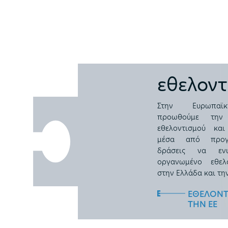
εθελοντ
Στην Ευρωπαϊ
προωθούμε την
εθελοντισμού κα
μέσα από προγ
δράσεις να ενι
οργανωμένο εθελ
στην Ελλάδα και τη
ΕΘΕΛΟΝΤ
ΤΗΝ ΕΕ