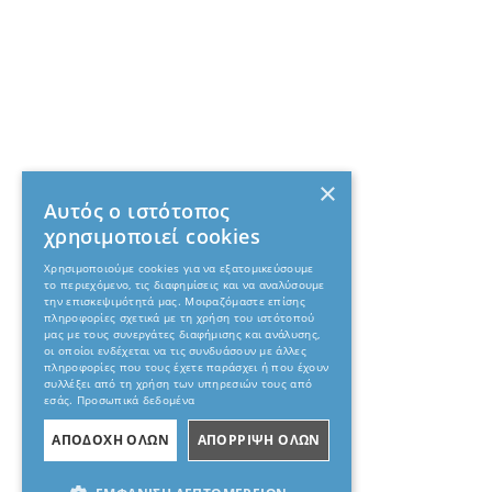
×
Αυτός ο ιστότοπος
χρησιμοποιεί cookies
Χρησιμοποιούμε cookies για να εξατομικεύσουμε
το περιεχόμενο, τις διαφημίσεις και να αναλύσουμε
την επισκεψιμότητά μας. Μοιραζόμαστε επίσης
πληροφορίες σχετικά με τη χρήση του ιστότοπού
μας με τους συνεργάτες διαφήμισης και ανάλυσης,
οι οποίοι ενδέχεται να τις συνδυάσουν με άλλες
πληροφορίες που τους έχετε παράσχει ή που έχουν
συλλέξει από τη χρήση των υπηρεσιών τους από
εσάς.
Προσωπικά δεδομένα
ΑΠΟΔΟΧΗ ΟΛΩΝ
ΑΠΟΡΡΙΨΗ ΟΛΩΝ