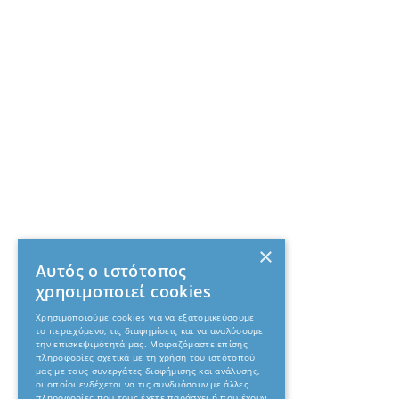
×
Αυτός ο ιστότοπος
χρησιμοποιεί cookies
Χρησιμοποιούμε cookies για να εξατομικεύσουμε
το περιεχόμενο, τις διαφημίσεις και να αναλύσουμε
την επισκεψιμότητά μας. Μοιραζόμαστε επίσης
πληροφορίες σχετικά με τη χρήση του ιστότοπού
μας με τους συνεργάτες διαφήμισης και ανάλυσης,
οι οποίοι ενδέχεται να τις συνδυάσουν με άλλες
πληροφορίες που τους έχετε παράσχει ή που έχουν